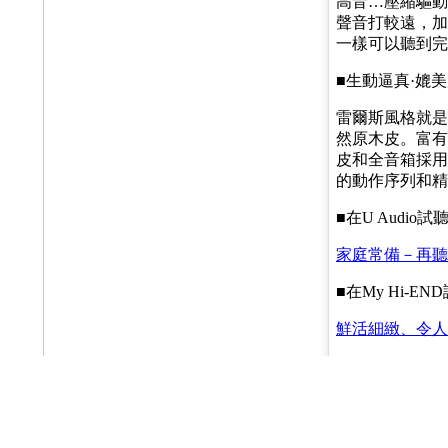
高音…壓縮驅動
聲音打較遠，加
一樣可以聽到完
■生動逼真·媲
雷爾斯風格就是
然原木皮。富有
皮和全音箱採用
的動作序列和精
■在U Audio試
家庭常備－再聽 LAL
■在My Hi-E
鮮活細緻、令人心神俱