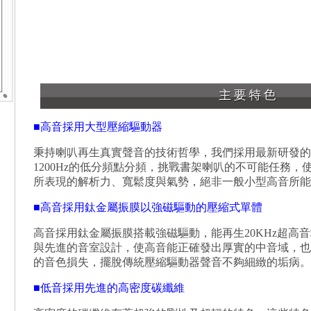
■高音採用大型壓縮驅動器
秉持喇叭再生真實聲音的技術哲學，我們採用最新研發的
1200Hz的低分頻點分頻，挑戰書架喇叭的不可能任務
所表現的解析力、寬鬆度與氣勢，絕非一般小型高音所能
■高音採用鈦金屬振膜以強磁驅動的壓縮式單體
高音採用鈦金屬振膜搭載強磁驅動，能再生20KHz超高
與先進的音室設計，使高音能正確發出厚實的中音域，也
的音色損失，擺脫傳統壓縮驅動器聲音不夠細緻的垢病。
■低音採用先進的高密度碳纖維