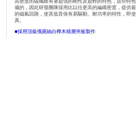
高密度的碳纖維有著超強的剛性及超輕的特色，這些特色
備的，因此研發團隊採用比以往更高的編織密度，提供最
的磁氣回路，使其低音保有易驅動、耐功率的特性，即使
真。
■採用頂級俄羅絲白樺木積層夾板製作
在音箱上，我們捨棄掉傳統的密集板或柳安木夾板，而採
口特級白樺木積層夾板，其擁有高軔性及高密度的特性，
低音易於驅動，在效率、速度感及極低頻的延伸有著極大
■採用高品質之分音器零件
為保有喇叭之最高效能，在單體擁有良好特性的前提下，
計，並安裝高品質低失真之發燒零件，確保訊號在經過分
並正確分頻，使喇叭效率高，易搭配也易驅動。
■在U Audio的器材評論
https://goo.gl/Nnhxgw
■在Hi-AV的器材評論
https://goo.gl/Nnhxgw