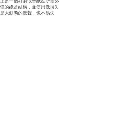
正是一個好的低音紙盆所需必
強的紙盆結構，並使用低損失
是大動態的鼓聲，也不易失
用百萬級喇叭才用的俄羅斯進
內部箱體結構特殊補強，使其
的提升…
我們得以採用最簡化電路設
音器時，有較低的功率耗損，