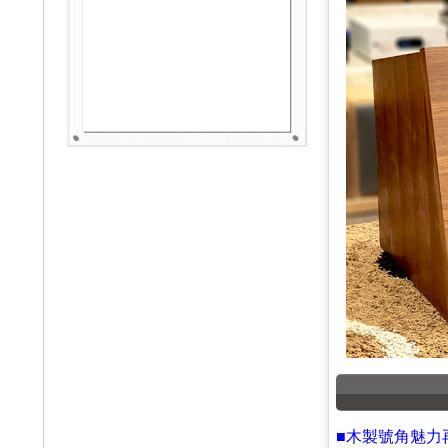
■
木製號角魅力