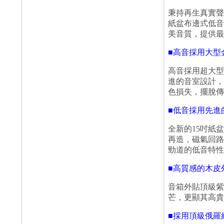
秉持再生真實聲
紙盆布邊式低音
美音質，提供最
■
高音採用大型
高音採用超大型
進的音室設計，
色損失，擺脫傳
■
低音採用先進
全新的15吋紙
再造，磁氣回路
勁道的低音特性
■
高質感的木皮
音箱外貼頂級紫
芒，更顯其高貴
■
採用頂級俄羅