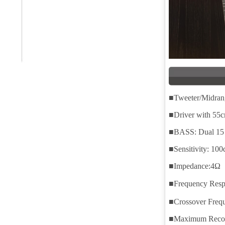
■Tweeter/Midran
■Driver with 55
■BASS: Dual 15 
■Sensitivity: 10
■Impedance:4Ω
■Frequency Res
■Crossover Freq
■Maximum Recom