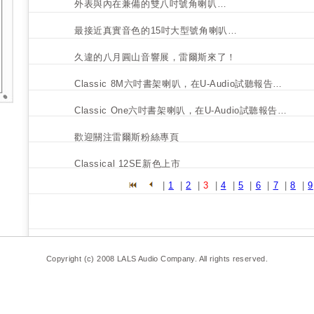
外表與內在兼備的雙八吋號角喇叭…
最接近真實音色的15吋大型號角喇叭…
久違的八月圓山音響展，雷爾斯來了！
Classic 8M六吋書架喇叭，在U-Audio試聽報告…
Classic One六吋書架喇叭，在U-Audio試聽報告…
歡迎關注雷爾斯粉絲專頁
Classical 12SE新色上市
|
1
|
2
|
3
|
4
|
5
|
6
|
7
|
8
|
9
Copyright (c) 2008 LALS Audio Company. All rights reserved.