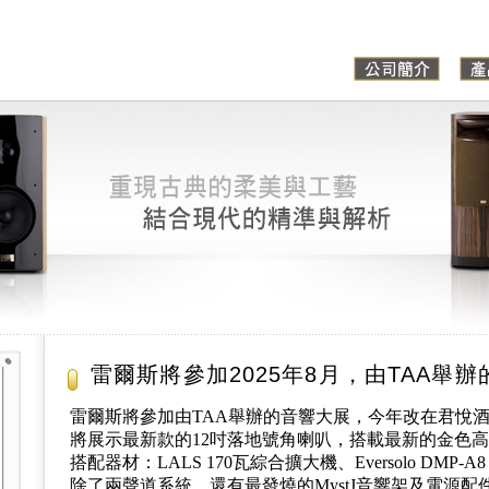
雷爾斯將參加2025年8月，由TAA舉
雷爾斯將參加由TAA舉辦的音響大展，今年改在君悅
將展示最新款的12吋落地號角喇叭，搭載最新的金色
搭配器材：LALS 170瓦綜合擴大機、Eversolo DMP-A8
除了兩聲道系統，還有最發燒的MystJ音響架及電源配